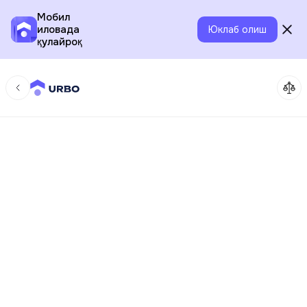
Мобил
иловада
Юклаб олиш
қулайроқ