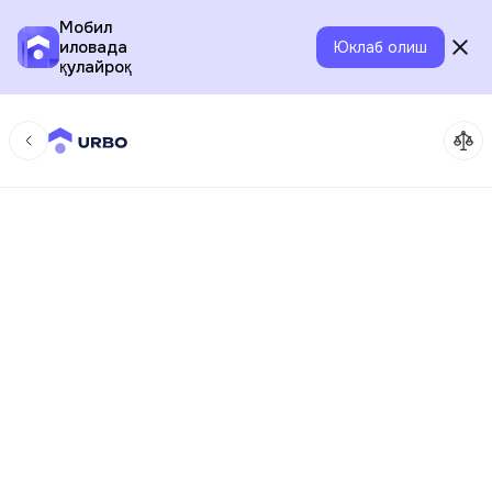
Мобил
иловада
Юклаб олиш
қулайроқ