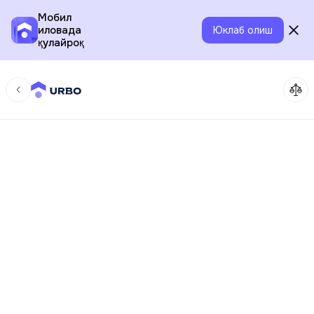
Мобил
иловада
Юклаб олиш
қулайроқ