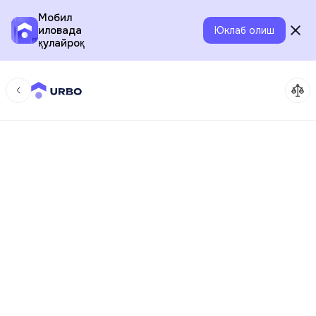
Мобил
иловада
Юклаб олиш
қулайроқ