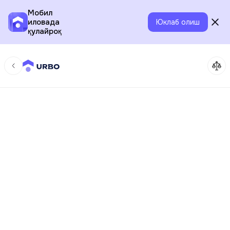
Мобил
иловада
Юклаб олиш
қулайроқ