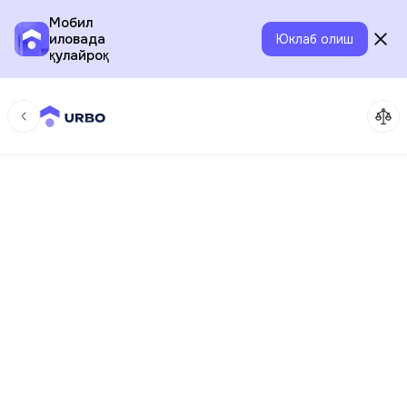
Мобил
иловада
Юклаб олиш
қулайроқ