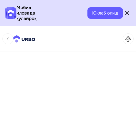
Мобил
иловада
Юклаб олиш
қулайроқ