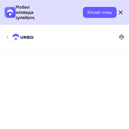
Мобил
иловада
Юклаб олиш
қулайроқ