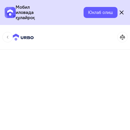
Мобил
иловада
Юклаб олиш
қулайроқ