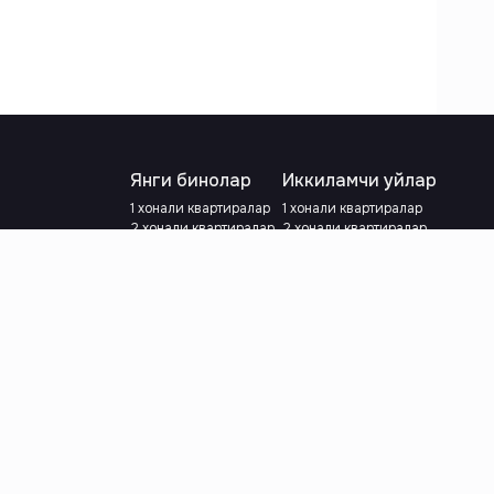
Янги бинолар
Иккиламчи уйлар
1 хонали квартиралар
1 хонали квартиралар
2 хонали квартиралар
2 хонали квартиралар
3 хонали квартиралар
3 хонали квартиралар
Метрога яқин
Тамирланган
Кредит режаси мавжуд
Метрога яқин
Ипотека
лар
Валютани танланг
:
сўм
й.е.
Тилни танланг
: