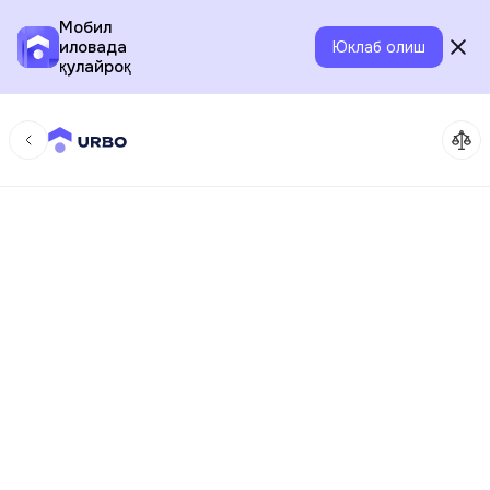
Мобил
иловада
Юклаб олиш
қулайроқ