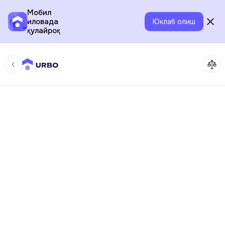
Мобил
иловада
Юклаб олиш
қулайроқ