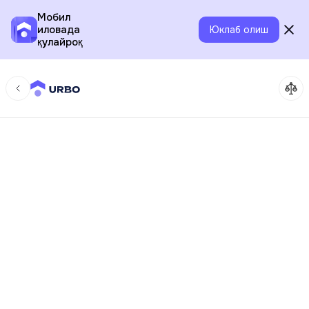
Мобил
иловада
Юклаб олиш
қулайроқ