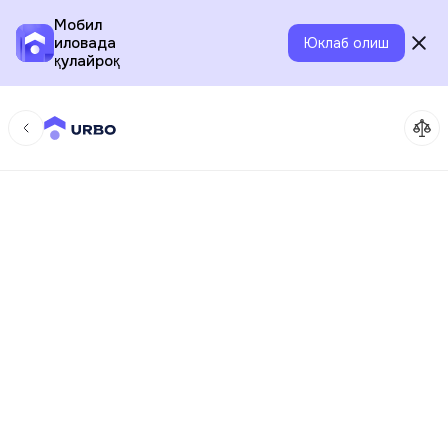
Мобил
иловада
Юклаб олиш
қулайроқ