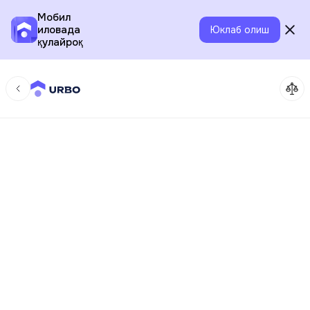
Мобил
иловада
Юклаб олиш
қулайроқ