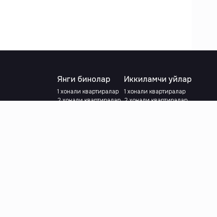
Янги бинолар
Иккиламчи уйлар
1 хонали квартиралар
1 хонали квартиралар
2 хонали квартиралар
2 хонали квартиралар
3 хонали квартиралар
3 хонали квартиралар
Метрога яқин
Тамирланган
Кредит режаси мавжуд
Метрога яқин
Ипотека
лар
Валютани танланг
:
сўм
й.е.
Тилни танланг
: