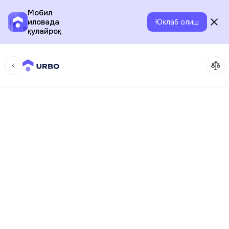
Мобил
иловада
Юклаб олиш
қулайроқ