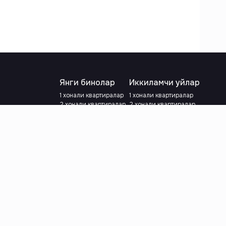
Янги бинолар
Иккиламчи уйлар
1 хонали квартиралар
1 хонали квартиралар
2 хонали квартиралар
2 хонали квартиралар
3 хонали квартиралар
3 хонали квартиралар
Метрога яқин
Тамирланган
Кредит режаси мавжуд
Метрога яқин
Ипотека
лар
Валютани танланг
:
сўм
й.е.
Тилни танланг
: