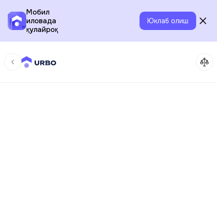
Мобил
иловада
Юклаб олиш
қулайроқ