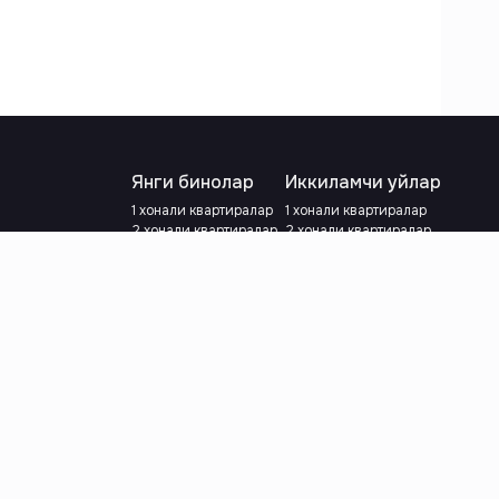
Янги бинолар
Иккиламчи уйлар
1 хонали квартиралар
1 хонали квартиралар
2 хонали квартиралар
2 хонали квартиралар
3 хонали квартиралар
3 хонали квартиралар
Метрога яқин
Тамирланган
Кредит режаси мавжуд
Метрога яқин
Ипотека
лар
Валютани танланг
:
сўм
й.е.
Тилни танланг
: