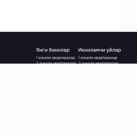
Янги бинолар
Иккиламчи уйлар
1 хонали квартиралар
1 хонали квартиралар
2 хонали квартиралар
2 хонали квартиралар
3 хонали квартиралар
3 хонали квартиралар
Метрога яқин
Тамирланган
Кредит режаси мавжуд
Метрога яқин
Ипотека
лар
Валютани танланг
:
сўм
й.е.
Тилни танланг
: