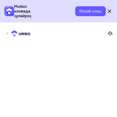
Мобил
иловада
Юклаб олиш
қулайроқ