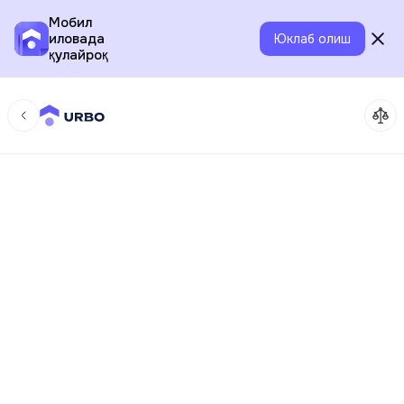
Мобил
иловада
Юклаб олиш
қулайроқ