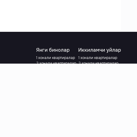
Янги бинолар
Иккиламчи уйлар
1 хонали квартиралар
1 хонали квартиралар
2 хонали квартиралар
2 хонали квартиралар
3 хонали квартиралар
3 хонали квартиралар
Метрога яқин
Тамирланган
Кредит режаси мавжуд
Метрога яқин
Ипотека
лар
Валютани танланг
:
сўм
й.е.
Тилни танланг
: