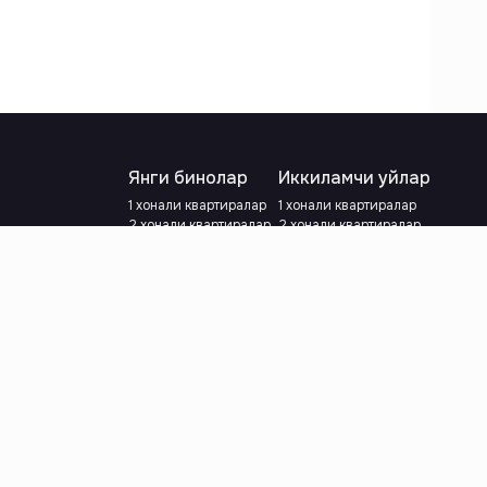
Янги бинолар
Иккиламчи уйлар
1 хонали квартиралар
1 хонали квартиралар
2 хонали квартиралар
2 хонали квартиралар
3 хонали квартиралар
3 хонали квартиралар
Метрога яқин
Тамирланган
Кредит режаси мавжуд
Метрога яқин
Ипотека
лар
Валютани танланг
:
сўм
й.е.
Тилни танланг
: