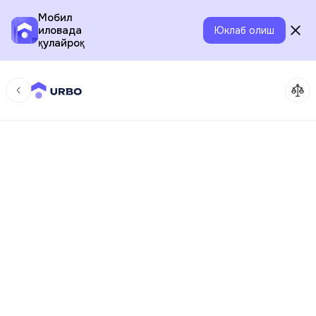
Мобил
иловада
Юклаб олиш
қулайроқ