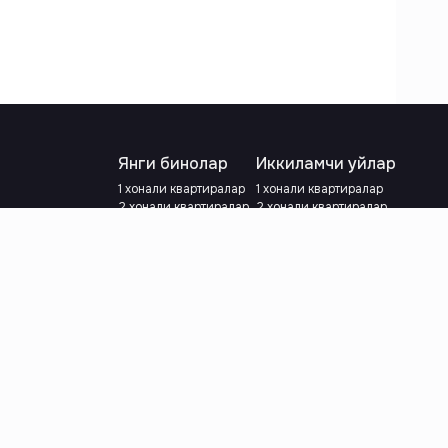
Янги бинолар
Иккиламчи уйлар
1 хонали квартиралар
1 хонали квартиралар
2 хонали квартиралар
2 хонали квартиралар
3 хонали квартиралар
3 хонали квартиралар
Метрога яқин
Тамирланган
Кредит режаси мавжуд
Метрога яқин
Ипотека
лар
Валютани танланг
:
сўм
й.е.
Тилни танланг
: