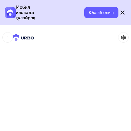
Мобил
иловада
Юклаб олиш
қулайроқ