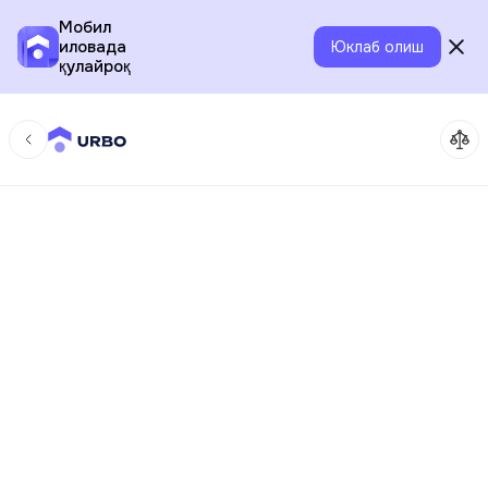
Мобил
иловада
Юклаб олиш
қулайроқ