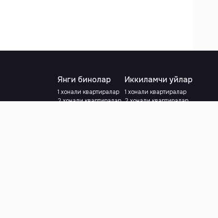
Янги бинолар
Иккиламчи уйлар
1 хонали квартиралар
1 хонали квартиралар
2 хонали квартиралар
2 хонали квартиралар
3 хонали квартиралар
3 хонали квартиралар
Метрога яқин
Тамирланган
Кредит режаси мавжуд
Метрога яқин
Ипотека
лар
Валютани танланг
:
сўм
й.е.
Тилни танланг
: