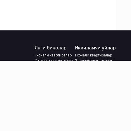
Янги бинолар
Иккиламчи уйлар
1 хонали квартиралар
1 хонали квартиралар
2 хонали квартиралар
2 хонали квартиралар
3 хонали квартиралар
3 хонали квартиралар
Метрога яқин
Тамирланган
Кредит режаси мавжуд
Метрога яқин
Ипотека
лар
Валютани танланг
:
сўм
й.е.
Тилни танланг
: