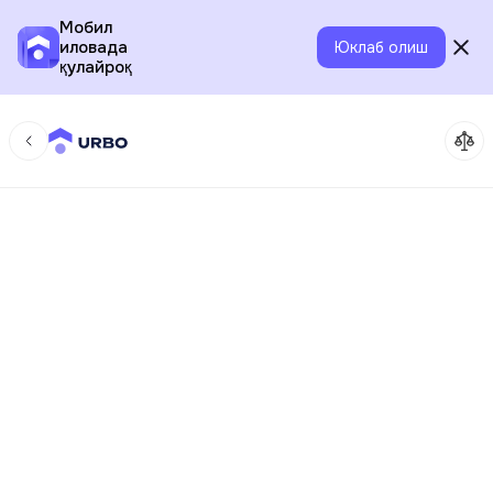
Мобил
иловада
Юклаб олиш
қулайроқ