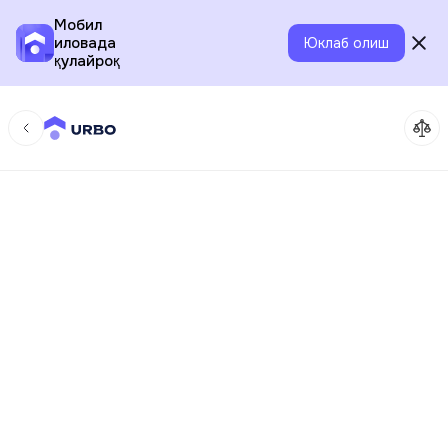
Мобил
иловада
Юклаб олиш
қулайроқ