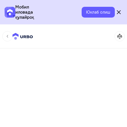
Мобил
иловада
Юклаб олиш
қулайроқ