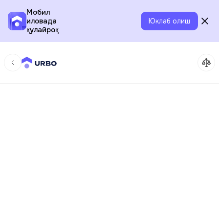
Мобил
иловада
Юклаб олиш
қулайроқ