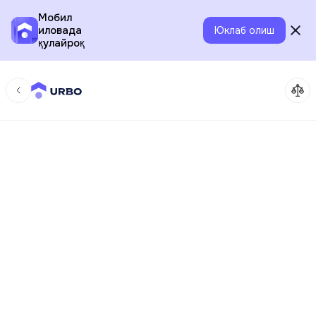
Мобил
иловада
Юклаб олиш
қулайроқ