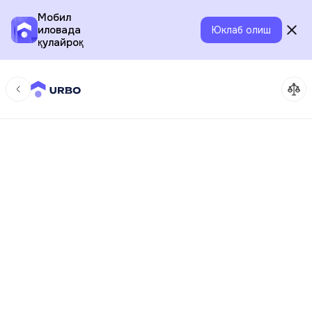
Мобил
иловада
Юклаб олиш
қулайроқ