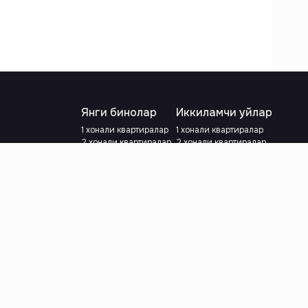
Янги бинолар
Иккиламчи уйлар
1 хонали квартиралар
1 хонали квартиралар
2 хонали квартиралар
2 хонали квартиралар
3 хонали квартиралар
3 хонали квартиралар
Метрога яқин
Тамирланган
Кредит режаси мавжуд
Метрога яқин
Ипотека
лар
Валютани танланг
:
сўм
й.е.
Тилни танланг
: