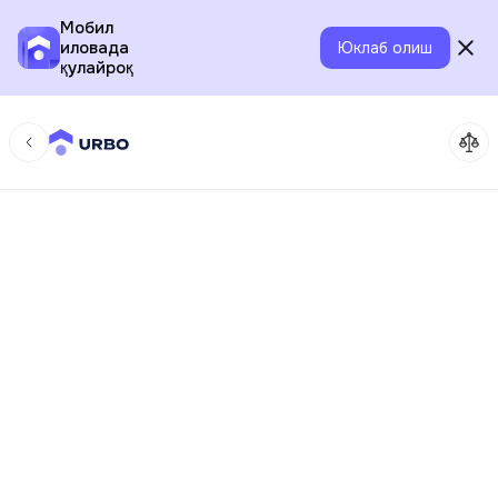
Мобил
иловада
Юклаб олиш
қулайроқ