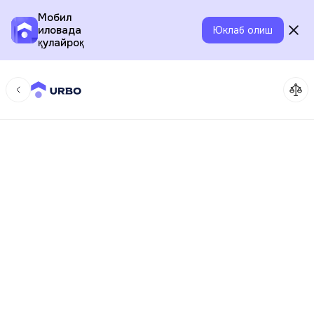
Мобил
иловада
Юклаб олиш
қулайроқ