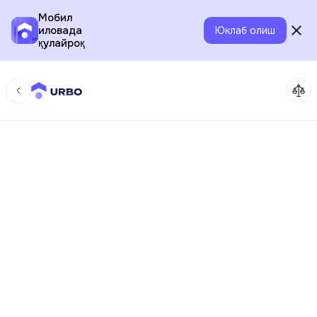
Мобил
иловада
Юклаб олиш
қулайроқ