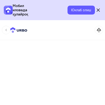
Мобил
иловада
Юклаб олиш
қулайроқ