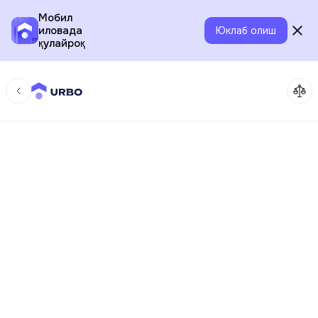
Мобил
иловада
Юклаб олиш
қулайроқ