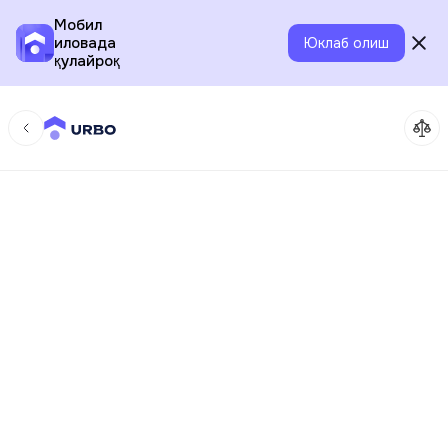
Мобил
иловада
Юклаб олиш
қулайроқ