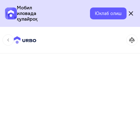
Мобил
иловада
Юклаб олиш
қулайроқ