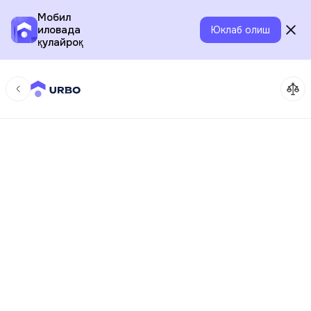
Мобил
иловада
Юклаб олиш
қулайроқ