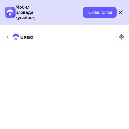
Мобил
иловада
Юклаб олиш
қулайроқ