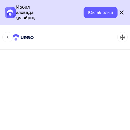
Мобил
иловада
Юклаб олиш
қулайроқ