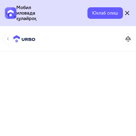
Мобил
иловада
Юклаб олиш
қулайроқ