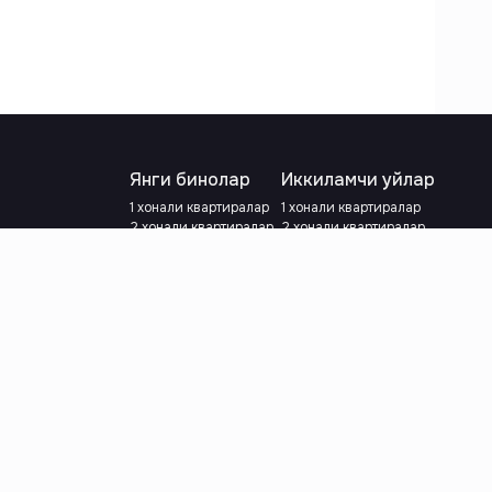
Янги бинолар
Иккиламчи уйлар
1 хонали квартиралар
1 хонали квартиралар
2 хонали квартиралар
2 хонали квартиралар
3 хонали квартиралар
3 хонали квартиралар
Метрога яқин
Тамирланган
Кредит режаси мавжуд
Метрога яқин
Ипотека
лар
Валютани танланг
:
сўм
й.е.
Тилни танланг
: